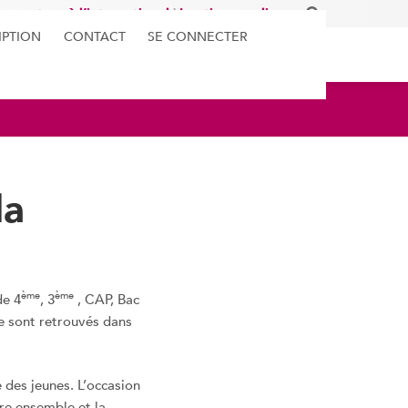
'ouverture à l’international
|
boutique en ligne
IPTION
CONTACT
SE CONNECTER
la
ème
ème
de 4
, 3
, CAP, Bac
e sont retrouvés dans
 des jeunes. L’occasion
vre ensemble et la