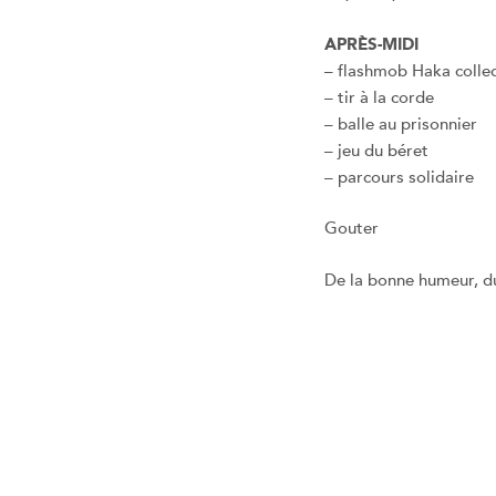
APRÈS-MIDI
– flashmob Haka collec
– tir à la corde
– balle au prisonnier
– jeu du béret
– parcours solidaire
Gouter
De la bonne humeur, du